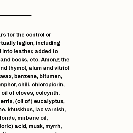
s for the control or
tually legion, including
into leather, added to
 and books, etc. Among the
d thymol, alum and vitriol
eeswax, benzene, bitumen,
phor, chili, chloropicrin,
il of cloves, colcynth,
erris, (oil of) eucalyptus,
ne, khuskhus, lac varnish,
oride, mirbane oil,
oric) acid, musk, myrrh,