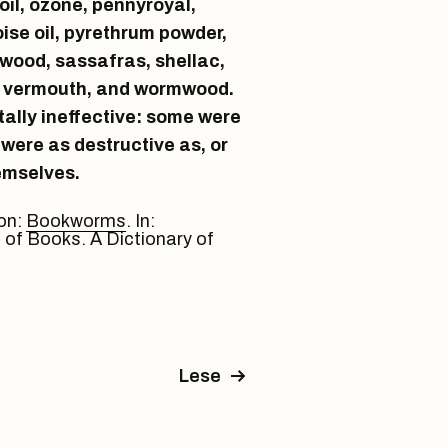
oil, ozone, pennyroyal,
ise oil, pyrethrum powder,
wood, sassafras, shellac,
e. vermouth, and wormwood.
ally ineffective: some were
were as destructive as, or
emselves.
on:
Bookworms
. In:
of Books. A Dictionary of
Lese