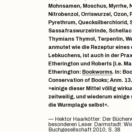
Mohnsamen, Moschus, Myrrhe, Na
Nitrobenzol, Orriswurzel, Ozon, 
Pyrethrum, Quecksilberchlorid, 
Sassafraswurzelrinde, Schellac
Thymians Thymol, Terpentin, W
anmutet wie die Rezeptur eines
Lebkuchens, ist auch in der Prax
Etherington und Roberts [i.e. Ma
Etherington:
Bookworms
. In: B
Conservation of Books; Anm. 13
»einige dieser Mittel völlig wirk
zeitweilig, und wiederum einige 
die Wurmplage selbst«.
Hektor Haarkötter: Der Bücherw
besonderen Leser. Darmstadt: Wi
Buchgesellschaft 2010, S. 38