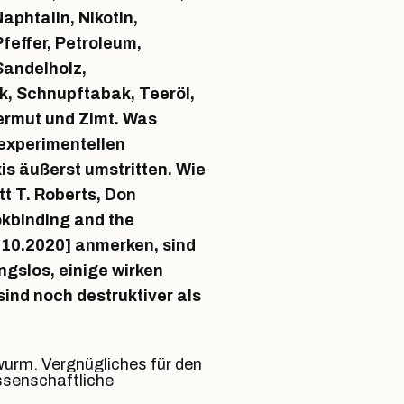
phtalin, Nikotin,
Pfeffer, Petroleum,
Sandelholz,
k, Schnupftabak, Teeröl,
ermut und Zimt. Was
 experimentellen
is äußerst umstritten. Wie
tt T. Roberts, Don
ookbinding and the
.10.2020] anmerken, sind
ungslos, einige wirken
sind noch destruktiver als
urm. Vergnügliches für den
ssenschaftliche