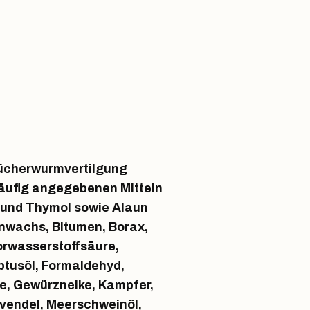
Bücherwurmvertilgung
 häufig angegebenen Mitteln
 und Thymol sowie Alaun
nenwachs, Bitumen, Borax,
lorwasserstoffsäure,
ptusöl, Formaldehyd,
ee, Gewürznelke, Kampfer,
avendel, Meerschweinöl,