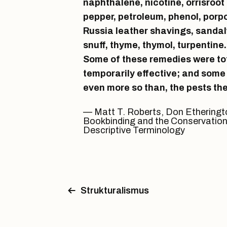
naphthalene, nicotine, orrisroot 
pepper, petroleum, phenol, porpo
Russia leather shavings, sandal
snuff, thyme, thymol, turpentin
Some of these remedies were tot
temporarily effective; and some 
even more so than, the pests th
Matt T. Roberts, Don Etheringt
Bookbinding and the Conservation 
Descriptive Terminology
Strukturalismus