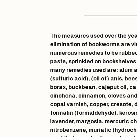
The measures used over the year
elimination of bookworms are vir
numerous remedies to be rubbed 
paste, sprinkled on bookshelves
many remedies used are: alum an
(sulfuric acid), (oil of) anis, b
borax, buckbean, cajeput oil, cam
cinchona, cinnamon, cloves and o
copal varnish, copper, cresote, d
formalin (formaldehyde), kerosi
lavender, margosia, mercuric chl
nitrobenzene, muriatic (hydrochl