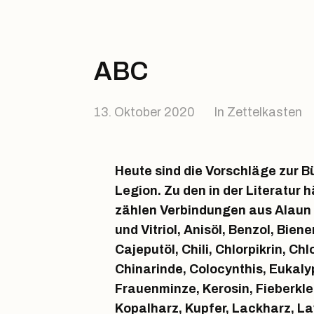
ABC
13. Oktober 2020
In
Zettelkasten
Heute sind die Vorschläge zur 
Legion. Zu den in der Literatur
zählen Verbindungen aus Alaun
und Vitriol, Anisöl, Benzol, Bie
Cajeputöl, Chili, Chlorpikrin, Ch
Chinarinde, Colocynthis, Eukaly
Frauenminze, Kerosin, Fieberkl
Kopalharz, Kupfer, Lackharz, L