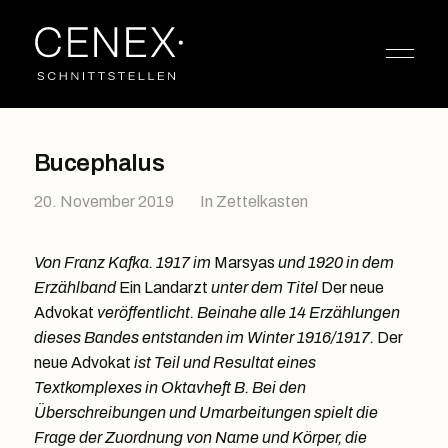
Bucephalus
20. November 2019
In
Zettelkasten
Von Franz Kafka. 1917 im
Marsyas
und 1920 in dem
Erzählband
Ein Landarzt
unter dem Titel
Der neue
Advokat
veröffentlicht.
Beinahe alle 14 Erzählungen
dieses Bandes entstanden im Winter 1916/1917.
Der
neue Advokat
ist Teil und Resultat eines
Textkomplexes in Oktavheft B.
Bei den
Überschreibungen und Umarbeitungen spielt die
Frage der Zuordnung von Name und Körper, die