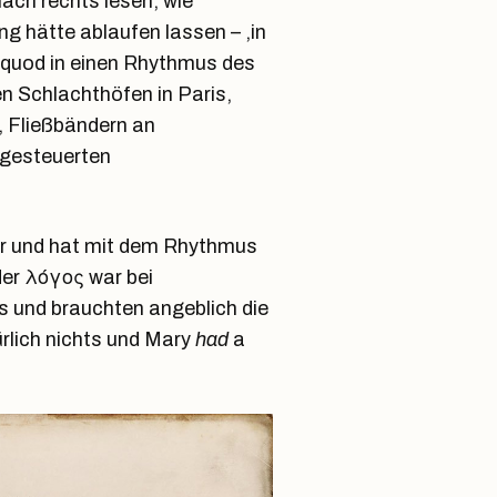
ach rechts lesen, wie
g hätte ablaufen lassen – ,in
equod in einen Rhythmus des
en Schlachthöfen in Paris,
, Fließbändern an
 gesteuerten
lter und hat mit dem Rhythmus
der λόγος war bei
 und brauchten angeblich die
rlich nichts und Mary
had
a