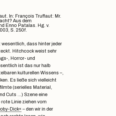
ut. In: François Truffaut: Mr.
macht? Aus dem
nd Enno Patalas. Hg. v.
003, S. 250f.
wesentlich, dass hinter jeder
teckt. Hitchcock weist sehr
gs-, Horror- und
sentlich ist das nur halb
lbaren kulturellen Wissens –,
n. Es ließe sich vielleicht
lmte (serielles Material,
nd Cuts …) Szene eine
 rote Linie ziehen vom
Moby-Dick«
– den wir in der