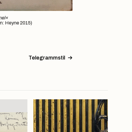
mel«
en: Heyne 2015)
Telegrammstil