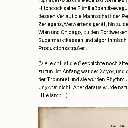
Alphabet-Maschine ebenso von links n
Hitchcock seine Filmfließbandbewegun
dessen Verlauf die Mannschaft der P
Zerlegens//Verwertens gerät, hin zu d
Wien und Chicago, zu den Fordwerken
Supermarktkassen und algorithmisch
Produktionsstraßen.
(Vielleicht ist die Geschichte noch ä
zu tun. Im Anfang war der λόγος und 
der
Trommel
und sie wurden Rhythmus
μηχανή nicht. Aber daraus wurde natü
little lamb…)