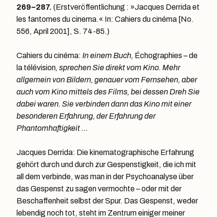
269–287.
(Erstveröffentlichung : »Jacques Derrida et
les fantomes du cinema.« In: Cahiers du cinéma [No.
556, April 2001], S. 74-85.)
Cahiers du cinéma:
In einem Buch,
Échographies – de
la télévision
, sprechen Sie direkt vom Kino. Mehr
allgemein von Bildern, genauer vom Fernsehen, aber
auch vom Kino mittels des Films, bei dessen Dreh Sie
dabei waren. Sie verbinden dann das Kino mit einer
besonderen Erfahrung, der Erfahrung der
Phantomhaftigkeit …
Jacques Derrida: Die kinematographische Erfahrung
gehört durch und durch zur Gespenstigkeit, die ich mit
all dem verbinde, was man in der Psychoanalyse über
das Gespenst zu sagen vermochte – oder mit der
Beschaffenheit selbst der Spur. Das Gespenst, weder
lebendig noch tot, steht im Zentrum einiger meiner