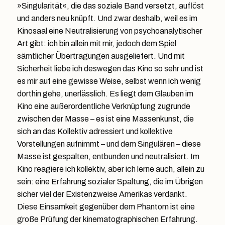
»Singularität«, die das soziale Band versetzt, auflöst
und anders neu knüpft. Und zwar deshalb, weil es im
Kinosaal eine Neutralisierung von psychoanalytischer
Art gibt: ich bin allein mit mir, jedoch dem Spiel
sämtlicher Übertragungen ausgeliefert. Und mit
Sicherheit liebe ich deswegen das Kino so sehr und ist
es mir auf eine gewisse Weise, selbst wenn ich wenig
dorthin gehe, unerlässlich. Es liegt dem Glauben im
Kino eine außerordentliche Verknüpfung zugrunde
zwischen der Masse – es ist eine Massenkunst, die
sich an das Kollektiv adressiert und kollektive
Vorstellungen aufnimmt – und dem Singulären – diese
Masse ist gespalten, entbunden und neutralisiert. Im
Kino reagiere ich kollektiv, aber ich lerne auch, allein zu
sein: eine Erfahrung sozialer Spaltung, die im Übrigen
sicher viel der Existenzweise Amerikas verdankt.
Diese Einsamkeit gegenüber dem Phantom ist eine
große Prüfung der kinematographischen Erfahrung.