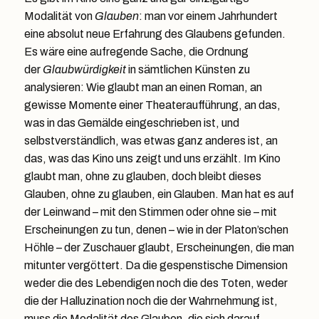
Modalität von
Glauben
: man vor einem Jahrhundert
eine absolut neue Erfahrung des Glaubens gefunden.
Es wäre eine aufregende Sache, die Ordnung
der
Glaubwürdigkeit
in sämtlichen Künsten zu
analysieren: Wie glaubt man an einen Roman, an
gewisse Momente einer Theateraufführung, an das,
was in das Gemälde eingeschrieben ist, und
selbstverständlich, was etwas ganz anderes ist, an
das, was das Kino uns zeigt und uns erzählt. Im Kino
glaubt man, ohne zu glauben, doch bleibt dieses
Glauben, ohne zu glauben, ein Glauben. Man hat es auf
der Leinwand – mit den Stimmen oder ohne sie – mit
Erscheinungen zu tun, denen – wie in der Platon’schen
Höhle – der Zuschauer glaubt, Erscheinungen, die man
mitunter vergöttert. Da die gespenstische Dimension
weder die des Lebendigen noch die des Toten, weder
die der Halluzination noch die der Wahrnehmung ist,
muss die Modalität des Glauben, die sich darauf