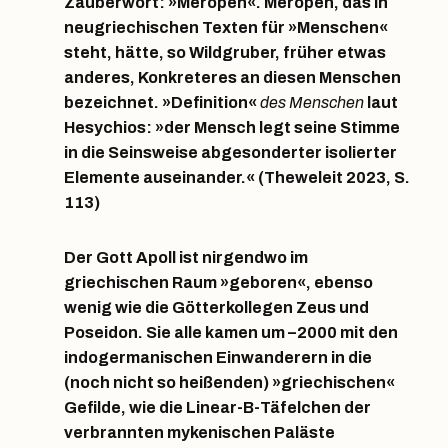
Zauberwort: »Meropen«. Meropen, das in
neugriechischen Texten für »Menschen«
steht, hätte, so Wildgruber, früher etwas
anderes, Konkreteres an diesen Menschen
bezeichnet. »Definition«
des Menschen
laut
Hesychios: »der Mensch legt seine Stimme
in die Seinsweise abgesonderter isolierter
Elemente auseinander.« (Theweleit 2023, S.
113)
Der Gott Apoll ist nirgendwo im
griechischen Raum »geboren«, ebenso
wenig wie die Götterkollegen Zeus und
Poseidon. Sie alle kamen um –2000 mit den
indogermanischen Einwanderern in die
(noch nicht so heißenden) »griechischen«
Gefilde, wie die Linear-B-Täfelchen der
verbrannten mykenischen Paläste