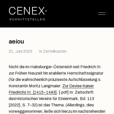
aeiou
21. Juni 2023
In
Zettelkasten
Nicht die im Habsburger-Österreich seit Friedrich III.
zur Frühen Neuzeit hin etablierte Herrschaftssignatur
(für die wahrscheinlich präziseste Aufschlüsselung s.
Konstantin Moritz Langmaier:
Zur Devise Kaiser
Friedrichs III. [1415–1493]
. [.pdf] In: Zeitschrift
desHistorischen Vereins für Steiermark, Bd. 113
[2022], S. 7–32) ist das Thema. (Allerdings, dies
vorweggenommen, ließe sich hierzu im nachstehenden