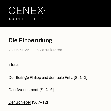
Die Einberufung
7. Juni 2022
In
Zettelkasten
Titelei
Der fleißige Philipp und der faule Fritz
[S. 1–3]
Das Avancement
[S. 4–6]
Der Schieber
[S. 7–12]