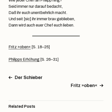
Wie jeder Chef an Philipp hing?
Seid immer nur darauf bedacht,
Daß ihr euch unentbehrlich macht.
Und seit [sic] ihr immer brav geblieben,
Dann wird auch euer Chef euch lieben.
Fritz »oben«
[S. 18–25]
Philipps Erhöhung
[S. 26–31]
Der Schieber
Fritz »oben«
Related Posts