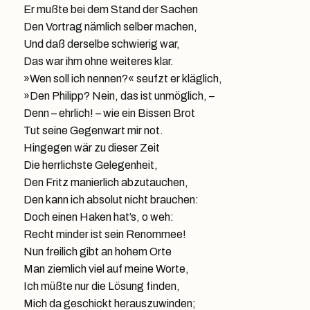
Er mußte bei dem Stand der Sachen
Den Vortrag nämlich selber machen,
Und daß derselbe schwierig war,
Das war ihm ohne weiteres klar.
»Wen soll ich nennen?« seufzt er kläglich,
»Den Philipp? Nein, das ist unmöglich, –
Denn – ehrlich! – wie ein Bissen Brot
Tut seine Gegenwart mir not.
Hingegen wär zu dieser Zeit
Die herrlichste Gelegenheit,
Den Fritz manierlich abzutauchen,
Den kann ich absolut nicht brauchen:
Doch einen Haken hat’s, o weh:
Recht minder ist sein Renommee!
Nun freilich gibt an hohem Orte
Man ziemlich viel auf meine Worte,
Ich müßte nur die Lösung finden,
Mich da geschickt herauszuwinden;