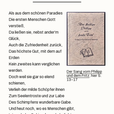
Als aus dem schönen Paradies
Die ersten Menschen Gott
verstieß,
Da ließen sie, nebst ander’m
Glück,
Auch die Zufriedenheit zurück,
Das höchste Gut, mit dem auf
Erden
Kein zweites kann verglichen
werden.
Der Sang vom Philipp
und dem Fritz
; hier S.
Doch weil sie gar so elend
13–17
schienen,
Verlieh der milde Schöpfer ihnen
Zum Seelentroste und zur Labe
Des Schimpfens wunderbare Gabe.
Und heut noch, wo es Menschen gibt,