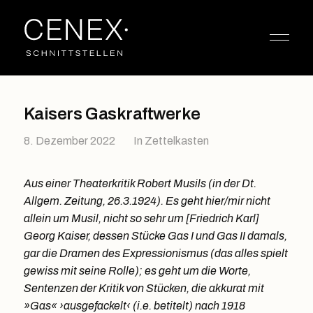
Kaisers Gaskraftwerke
8. Dezember 2022
In
Zettelkasten
Aus einer Theaterkritik Robert Musils (in der Dt.
Allgem. Zeitung, 26.3.1924). Es geht hier/mir nicht
allein um Musil, nicht so sehr um [Friedrich Karl]
Georg Kaiser, dessen Stücke Gas I und Gas II damals,
gar die Dramen des Expressionismus (das alles spielt
gewiss mit seine Rolle); es geht um die Worte,
Sentenzen der Kritik von Stücken, die akkurat mit
»Gas« ›ausgefackelt‹ (i.e. betitelt) nach 1918