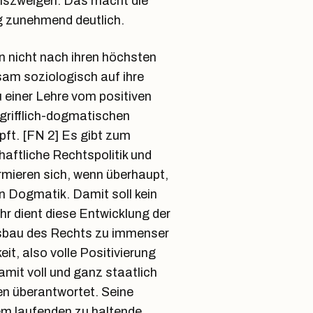
enszweigen. Das macht die
g zunehmend deutlich.
 nicht nach ihren höchsten
sam soziologisch auf ihre
u einer Lehre vom positiven
grifflich-dogmatischen
t. [FN 2] Es gibt zum
aftliche Rechtspolitik und
rmieren sich, wenn überhaupt,
en Dogmatik. Damit soll kein
r dient diese Entwicklung der
Ausbau des Rechts zu immenser
it, also volle Positivierung
amit voll und ganz staatlich
en überantwortet. Seine
em laufenden zu haltende