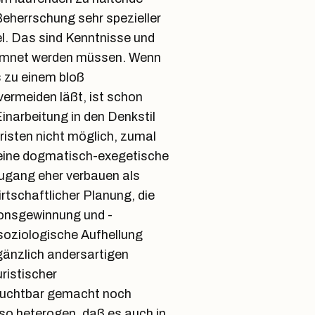
eherrschung sehr spezieller
l. Das sind Kenntnisse und
kommnet werden müssen. Wenn
 zu einem bloß
ermeiden läßt, ist schon
Einarbeitung in den Denkstil
risten nicht möglich, zumal
eine dogmatisch-exegetische
Zugang eher verbauen als
rtschaftlicher Planung, die
ionsgewinnung und -
soziologische Aufhellung
gänzlich andersartigen
ristischer
ruchtbar gemacht noch
t so heterogen, daß es auch in