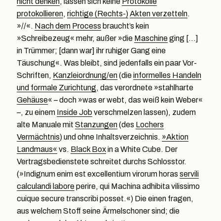
nicht denken
, lassen sich keine
Protokolle
protokollieren
,
richtige (Rechts-)
Akten verzetteln
.
»//«.
Nach dem Process
braucht’s kein
»Schreibezeug« mehr, außer »die
Maschine
ging […]
in Trümmer; [dann war] ihr ruhiger Gang eine
Täuschung«. Was bleibt, sind jedenfalls ein paar Vor-
Schriften,
Kanzleiordnung/en
(die
informelles Handeln
und formale Zurichtung
, das verordnete »stahlharte
Gehäuse
« – doch »was er webt, das weiß kein Weber«
–, zu einem
Inside Job
verschmelzen lassen), zudem
alte Manuale mit
Stanzungen
(des
Lochers
Vermächtnis
) und ohne Inhaltsverzeichnis.
»Aktion
Landmaus«
vs.
Black Box
in a White Cube. Der
Vertragsbedienstete schreitet durchs Schlosstor.
(»Indignum enim est excellentium virorum horas
servili
calculandi labore
perire, qui Machina adhibita vilissimo
cuique secure transcribi posset.«) Die einen fragen,
aus welchem Stoff seine Ärmelschoner sind; die