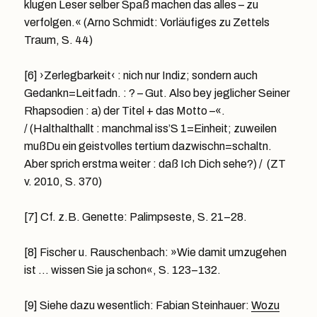
klugen Leser selber Spaß machen das alles – zu
verfolgen.« (Arno Schmidt: Vorläufiges zu Zettels
Traum, S. 44)
[6] ›Zerlegbarkeit‹ : nich nur Indiz; sondern auch
Gedankn=Leitfadn. : ? – Gut. Also bey jeglicher Seiner
Rhapsodien : a) der Titel + das Motto –«.
/ (Halthalthallt : manchmal iss’S 1=Einheit; zuweilen
mußDu ein geistvolles tertium dazwischn=schaltn.
Aber sprich erstma weiter : daß Ich Dich sehe?) / (ZT
v. 2010, S. 370)
[7] Cf. z.B. Genette: Palimpseste, S. 21–28.
[8] Fischer u. Rauschenbach: »Wie damit umzugehen
ist … wissen Sie ja schon«, S. 123–132.
[9] Siehe dazu wesentlich: Fabian Steinhauer:
Wozu