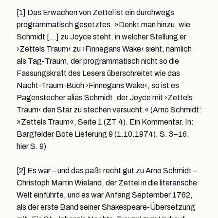
[1] Das Erwachen von Zettel ist ein durchwegs
programmatisch gesetztes. »Denkt man hinzu, wie
Schmidt […] zu Joyce steht, in welcher Stellung er
›Zettels Traum‹ zu ›Finnegans Wake‹ sieht, nämlich
als Tag-Traum, der programmatisch nicht so die
Fassungskraft des Lesers überschreitet wie das
Nacht-Traum-Buch ›Finnegans Wake‹, so ist es
Pagenstecher alias Schmidt, der Joyce mit ›Zettels
Traum‹ den Star zu stechen versucht.« (Arno Schmidt:
»Zettels Traum«, Seite 1 (ZT 4). Ein Kommentar. In:
Bargfelder Bote Lieferung 9 (1.10.1974), S. 3–16,
hier S. 9)
[2] Es war – und das paßt recht gut zu Arno Schmidt –
Christoph Martin Wieland, der Zettel in die literarische
Welt einführte, und es war Anfang September 1762,
als der erste Band seiner Shakespeare-Übersetzung