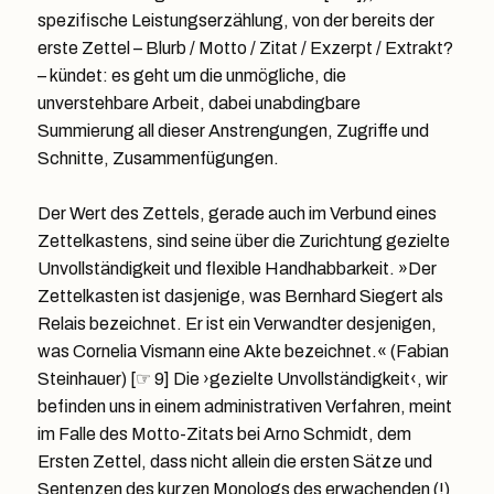
spezifische Leistungserzählung, von der bereits der
erste Zettel – Blurb / Motto / Zitat / Exzerpt / Extrakt?
– kündet: es geht um die unmögliche, die
unverstehbare Arbeit, dabei unabdingbare
Summierung all dieser Anstrengungen, Zugriffe und
Schnitte, Zusammenfügungen.
Der Wert des Zettels, gerade auch im Verbund eines
Zettelkastens, sind seine über die Zurichtung gezielte
Unvollständigkeit und flexible Handhabbarkeit. »Der
Zettelkasten ist dasjenige, was Bernhard Siegert als
Relais bezeichnet. Er ist ein Verwandter desjenigen,
was Cornelia Vismann eine Akte bezeichnet.« (Fabian
Steinhauer) [☞ 9] Die ›gezielte Unvollständigkeit‹, wir
befinden uns in einem administrativen Verfahren, meint
im Falle des Motto-Zitats bei Arno Schmidt, dem
Ersten Zettel, dass nicht allein die ersten Sätze und
Sentenzen des kurzen Monologs des erwachenden (!)