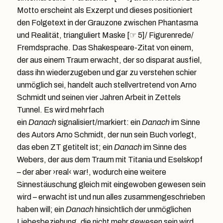
Motto erscheint als Exzerpt und dieses positioniert
den Folgetext in der Grauzone zwischen Phantasma
und Realität, trianguliert Maske [☞ 5]/ Figurenrede/
Fremdsprache. Das Shakespeare-Zitat von einem,
der aus einem Traum erwacht, der so disparat ausfiel,
dass ihn wiederzugeben und gar zu verstehen schier
unmöglich sei, handelt auch stellvertretend von Arno
Schmidt und seinen vier Jahren Arbeit in Zettels
Tunnel. Es wird mehrfach
ein
Danach
signalisiert/markiert: ein
Danach
im Sinne
des Autors Arno Schmidt, der nun sein Buch vorlegt,
das eben ZT getitelt ist; ein
Danach
im Sinne des
Webers, der aus dem Traum mit Titania und Eselskopf
– der aber ›real‹ war!, wodurch eine weitere
Sinnestäuschung gleich mit eingewoben gewesen sein
wird – erwacht ist und nun alles zusammengeschrieben
haben will; ein
Danach
hinsichtlich der unmöglichen
Liebesbeziehung, die nicht mehr gewesen sein wird