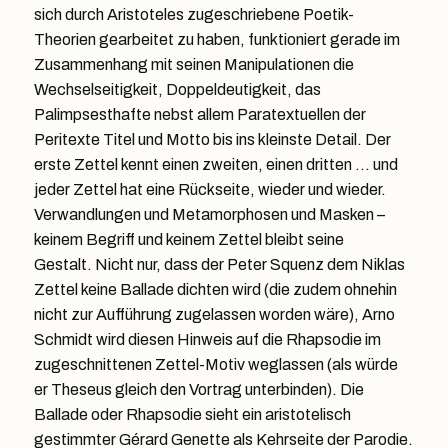
sich durch Aristoteles zugeschriebene Poetik-
Theorien gearbeitet zu haben, funktioniert gerade im
Zusammenhang mit seinen Manipulationen die
Wechselseitigkeit, Doppeldeutigkeit, das
Palimpsesthafte nebst allem Paratextuellen der
Peritexte Titel und Motto bis ins kleinste Detail. Der
erste Zettel kennt einen zweiten, einen dritten … und
jeder Zettel hat eine Rückseite, wieder und wieder.
Verwandlungen und Metamorphosen und Masken –
keinem Begriff und keinem Zettel bleibt seine
Gestalt. Nicht nur, dass der Peter Squenz dem Niklas
Zettel keine Ballade dichten wird (die zudem ohnehin
nicht zur Aufführung zugelassen worden wäre), Arno
Schmidt wird diesen Hinweis auf die Rhapsodie im
zugeschnittenen Zettel-Motiv weglassen (als würde
er Theseus gleich den Vortrag unterbinden). Die
Ballade oder Rhapsodie sieht ein aristotelisch
gestimmter Gérard Genette als Kehrseite der Parodie.