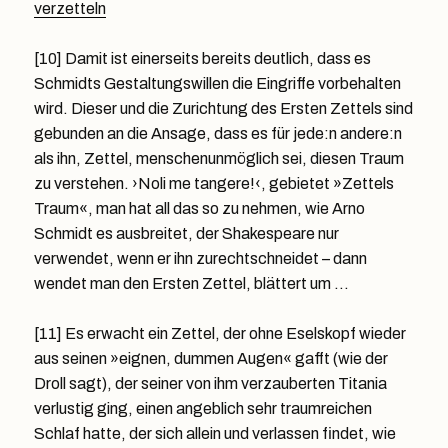
verzetteln
[10] Damit ist einerseits bereits deutlich, dass es
Schmidts Gestaltungswillen die Eingriffe vorbehalten
wird. Dieser und die Zurichtung des Ersten Zettels sind
gebunden an die Ansage, dass es für jede:n andere:n
als ihn, Zettel, menschenunmöglich sei, diesen Traum
zu verstehen. ›Noli me tangere!‹, gebietet »Zettels
Traum«, man hat all das so zu nehmen, wie Arno
Schmidt es ausbreitet, der Shakespeare nur
verwendet, wenn er ihn zurechtschneidet – dann
wendet man den Ersten Zettel, blättert um …
[11] Es erwacht ein Zettel, der ohne Eselskopf wieder
aus seinen »eignen, dummen Augen« gafft (wie der
Droll sagt), der seiner von ihm verzauberten Titania
verlustig ging, einen angeblich sehr traumreichen
Schlaf hatte, der sich allein und verlassen findet, wie