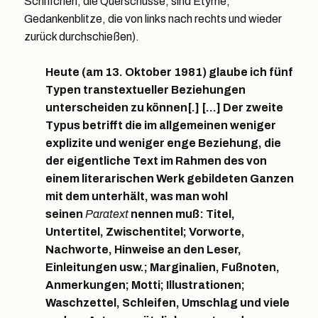
Schiffchen, die Querschüsse, sind Etyme,
Gedankenblitze, die von links nach rechts und wieder
zurück durchschießen).
Heute (am 13. Oktober 1981) glaube ich fünf
Typen transtextueller Beziehungen
unterscheiden zu können[.] […]
Der zweite
Typus betrifft die im allgemeinen weniger
explizite und weniger enge Beziehung, die
der eigentliche Text im Rahmen des von
einem literarischen Werk gebildeten Ganzen
mit dem unterhält, was man wohl
seinen
Paratext
nennen muß
:
Titel
,
Untertitel, Zwischentitel; Vorworte,
Nachworte,
Hinweise an den Leser
,
Einleitungen usw.; Marginalien, Fußnoten,
Anmerkungen;
Motti
; Illustrationen;
Waschzettel, Schleifen, Umschlag und viele