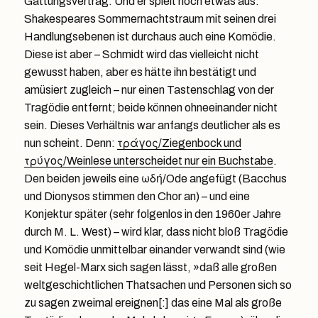
Gattungsvertrag. Und er spielt noch etwas aus.
Shakespeares Sommernachtstraum mit seinen drei
Handlungsebenen ist durchaus auch eine Komödie.
Diese ist aber – Schmidt wird das vielleicht nicht
gewusst haben, aber es hätte ihn bestätigt und
amüsiert zugleich – nur einen Tastenschlag von der
Tragödie entfernt; beide können ohneeinander nicht
sein. Dieses Verhältnis war anfangs deutlicher als es
nun scheint. Denn:
τράγος/Ziegenbock und
τρύγος/Weinlese unterscheidet nur ein Buchstabe
.
Den beiden jeweils eine ωδή/Ode angefügt (Bacchus
und Dionysos stimmen den Chor an) – und eine
Konjektur später (sehr folgenlos in den 1960er Jahre
durch M. L. West) – wird klar, dass nicht bloß Tragödie
und Komödie unmittelbar einander verwandt sind (wie
seit Hegel-Marx sich sagen lässt, »daß alle großen
weltgeschichtlichen Thatsachen und Personen sich so
zu sagen zweimal ereignen[:] das eine Mal als große