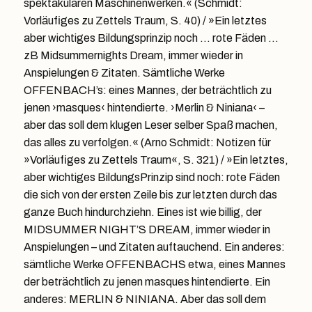
spektakulären Maschinenwerken.« (Schmidt:
Vorläufiges zu Zettels Traum, S. 40) / »Ein letztes
aber wichtiges Bildungsprinzip noch … rote Fäden …
zB Midsummernights Dream, immer wieder in
Anspielungen & Zitaten. Sämtliche Werke
OFFENBACH’s: eines Mannes, der beträchtlich zu
jenen ›masques‹ hintendierte. ›Merlin & Niniana‹ –
aber das soll dem klugen Leser selber Spaß machen,
das alles zu verfolgen.« (Arno Schmidt: Notizen für
»Vorläufiges zu Zettels Traum«, S. 321) / »Ein letztes,
aber wichtiges BildungsPrinzip sind noch: rote Fäden
die sich von der ersten Zeile bis zur letzten durch das
ganze Buch hindurchziehn. Eines ist wie billig, der
MIDSUMMER NIGHT’S DREAM, immer wieder in
Anspielungen – und Zitaten auftauchend. Ein anderes:
sämtliche Werke OFFENBACHS etwa, eines Mannes
der beträchtlich zu jenen masques hintendierte. Ein
anderes: MERLIN & NINIANA. Aber das soll dem