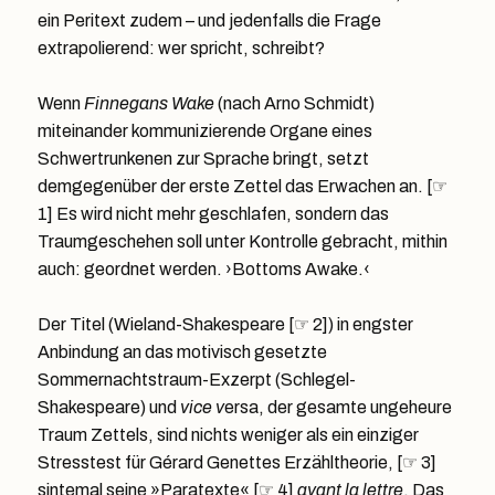
ein Peritext zudem – und jedenfalls die Frage
extrapolierend: wer spricht, schreibt?
Wenn
Finnegans Wake
(nach Arno Schmidt)
miteinander kommunizierende Organe eines
Schwertrunkenen zur Sprache bringt, setzt
demgegenüber der erste Zettel das Erwachen an. [☞
1] Es wird nicht mehr geschlafen, sondern das
Traumgeschehen soll unter Kontrolle gebracht, mithin
auch: geordnet werden. ›Bottoms Awake.‹
Der Titel (Wieland-Shakespeare [☞ 2]) in engster
Anbindung an das motivisch gesetzte
Sommernachtstraum-Exzerpt (Schlegel-
Shakespeare) und
vice v
ersa, der gesamte ungeheure
Traum Zettels, sind nichts weniger als ein einziger
Stresstest für Gérard Genettes Erzähltheorie, [☞ 3]
sintemal seine »Paratexte« [☞ 4]
avant la lettre
. Das