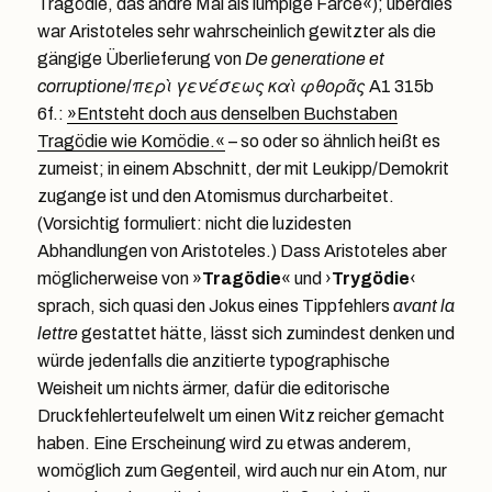
Tragödie, das andre Mal als lumpige Farce«); überdies
war Aristoteles sehr wahrscheinlich gewitzter als die
gängige Überlieferung von
De generatione et
corruptione
/
περὶ γενέσεως καὶ φθορᾶς
A1 315b
6f.:
»Entsteht doch aus denselben Buchstaben
Tragödie wie Komödie.«
– so oder so ähnlich heißt es
zumeist; in einem Abschnitt, der mit Leukipp/Demokrit
zugange ist und den Atomismus durcharbeitet.
(Vorsichtig formuliert: nicht die luzidesten
Abhandlungen von Aristoteles.) Dass Aristoteles aber
möglicherweise von »
Tragödie
« und ›
Trygödie
‹
sprach, sich quasi den Jokus eines Tippfehlers
avant la
lettre
gestattet hätte, lässt sich zumindest denken und
würde jedenfalls die anzitierte typographische
Weisheit um nichts ärmer, dafür die editorische
Druckfehlerteufelwelt um einen Witz reicher gemacht
haben. Eine Erscheinung wird zu etwas anderem,
womöglich zum Gegenteil, wird auch nur ein Atom, nur