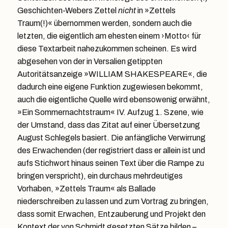
Geschichten-Webers Zettel
nicht
in »Zettels
Traum(!)« übernommen werden, sondern auch die
letzten, die eigentlich am ehesten einem ›Motto‹ für
diese Textarbeit nahezukommen scheinen. Es wird
abgesehen von der in Versalien getippten
Autoritätsanzeige »WILLIAM SHAKESPEARE«, die
dadurch eine eigene Funktion zugewiesen bekommt,
auch die eigentliche Quelle wird ebensowenig erwähnt,
»Ein Sommernachtstraum« IV. Aufzug 1. Szene, wie
der Umstand, dass das Zitat auf einer Übersetzung
August Schlegels basiert. Die anfängliche Verwirrung
des Erwachenden (der registriert dass er allein ist und
aufs Stichwort hinaus seinen Text über die Rampe zu
bringen verspricht), ein durchaus mehrdeutiges
Vorhaben, »Zettels Traum« als Ballade
niederschreiben zu lassen und zum Vortrag zu bringen,
dass somit Erwachen, Entzauberung und Projekt den
Kontext der von Schmidt gesetzten Sätze bilden –