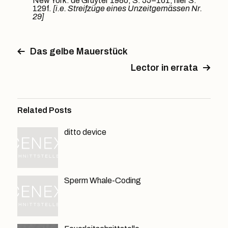
New York: de Gruyter 1980, S. 55–161, hier S.
129f.
[i.e. Streifzüge eines Unzeitgemässen Nr.
29]
Das gelbe Mauerstück
Lector in errata
Related Posts
ditto device
Sperm Whale-Coding