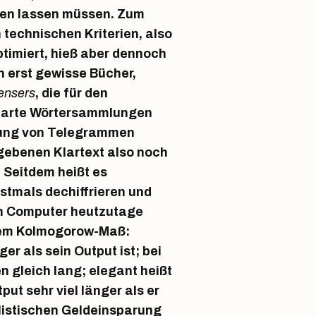
den lassen müssen. Zum
 technischen Kriterien, also
timiert, hieß aber dennoch
n erst gewisse Bücher,
ensers
, die für den
nbarte Wörtersammlungen
igung von Telegrammen
gebenen Klartext also noch
. Seitdem heißt es
stmals dechiffrieren und
den Computer heutzutage
 dem Kolmogorow-Maß:
ger als sein Output ist; bei
 gleich lang; elegant heißt
put sehr viel länger als er
alistischen Geldeinsparung