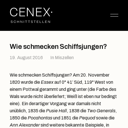
Wie schmecken Schiffsjungen?
19. August 2016
In
Miszellen
Wie schmecken Schiffsjungen? Am 20. November
1820 wurde die
Essex
auf 0° 41’ Süd, 119° West von
einem Pottwal gerammt und ging unter (die Farbe des
Wals wurde nicht überliefert; Weiß ist eben nur bedingt
eine). Ein derartiger Vorgang war damals nicht
unüblich, 1835 die
Pusie Hall
, 1838 die
Two Generals
,
1850 die
Pocahontas
und 1851 die
Pequod
sowie die
Ann Alexander
sind weitere bekannte Beispiele, in