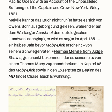
Pacific Ocean; with an Account of the Unparalleled
Sufferings of the Captain and Crew. New York: Gilley
1821.
Melville kannte das Buch nicht nur (er hatte es sich von
Owens Sohn ausgeborgt und gelesen, während er auf
dem Walfänger
Acushnet
dem cetologischen
Handwerk nachging), er wird es sogar im April 1851 –
ein halbes Jahr bevor
Moby-Dick
erscheint – von
seinem Schwiegervater, »
Herman Melville from Judge
Shaw
«, geschenkt bekommen, der es seinerseits von
einem Thomas Macy zugesandt bekam. In Kapitel 45
des
Moby-Dick
sowie in den Exzerpten zu Beginn des
MD
findet Chase’ Buch Erwähnung.