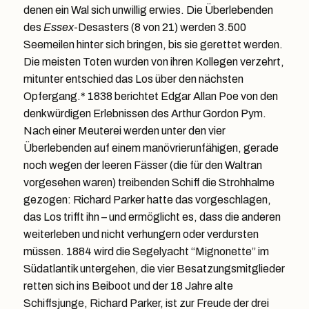
denen ein Wal sich unwillig erwies. Die Überlebenden
des
Essex
-Desasters (8 von 21) werden 3.500
Seemeilen hinter sich bringen, bis sie gerettet werden.
Die meisten Toten wurden von ihren Kollegen verzehrt,
mitunter entschied das Los über den nächsten
Opfergang.* 1838 berichtet Edgar Allan Poe von den
denkwürdigen Erlebnissen des Arthur Gordon Pym.
Nach einer Meuterei werden unter den vier
Überlebenden auf einem manövrierunfähigen, gerade
noch wegen der leeren Fässer (die für den Waltran
vorgesehen waren) treibenden Schiff die Strohhalme
gezogen: Richard Parker hatte das vorgeschlagen,
das Los trifft ihn – und ermöglicht es, dass die anderen
weiterleben und nicht verhungern oder verdursten
müssen. 1884 wird die Segelyacht “Mignonette” im
Südatlantik untergehen, die vier Besatzungsmitglieder
retten sich ins Beiboot und der 18 Jahre alte
Schiffsjunge, Richard Parker, ist zur Freude der drei