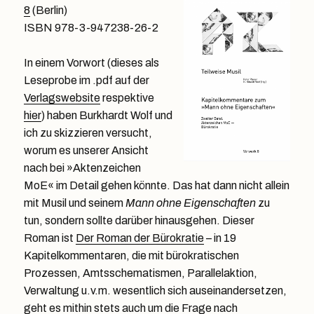
8
(Berlin)
ISBN 978-3-947238-26-2
In einem Vorwort (dieses als
Leseprobe im .pdf auf der
Verlagswebsite
respektive
hier
) haben Burkhardt Wolf und
ich zu skizzieren versucht,
worum es unserer Ansicht
nach bei »Aktenzeichen
MoE« im Detail gehen könnte. Das hat dann nicht allein
mit Musil und seinem
Mann ohne Eigenschaften
zu
tun, sondern sollte darüber hinausgehen. Dieser
Roman ist
Der Roman der Bürokratie
– in 19
Kapitelkommentaren, die mit bürokratischen
Prozessen, Amtsschematismen, Parallelaktion,
Verwaltung u.v.m. wesentlich sich auseinandersetzen,
geht es mithin stets auch um die Frage nach