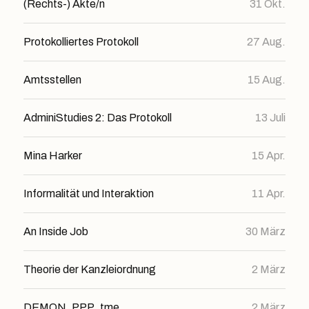
(Rechts-) Akte/n
31 Okt.
Protokolliertes Protokoll
27 Aug.
Amtsstellen
15 Aug.
AdminiStudies 2: Das Protokoll
13 Juli
Mina Harker
15 Apr.
Informalität und Interaktion
11 Apr.
An Inside Job
30 März
Theorie der Kanzleiordnung
2 März
DEMON_PPP_tme
2 März