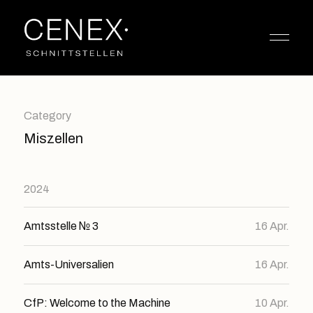
Category
Miszellen
2024
Amtsstelle № 3
16 Apr.
Amts-Universalien
16 Apr.
CfP: Welcome to the Machine
10 Apr.